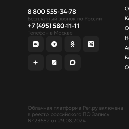
О
8 800 555-34-78
К
Бесплатный звонок по России
+7 (495) 580-11-11
О
Телефон в Москве
Н
А
Б
О
Облачная платформа Рег.ру включена
в реестр российского ПО Запись
№ 23682 от 29.08.2024