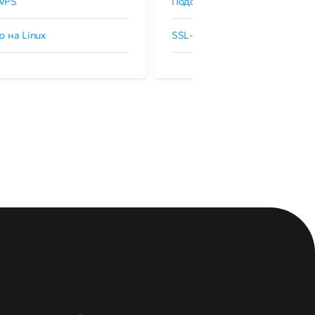
VPS
Подобрать SSL-сертификат
р на Linux
SSL-сертификаты GlobalSign