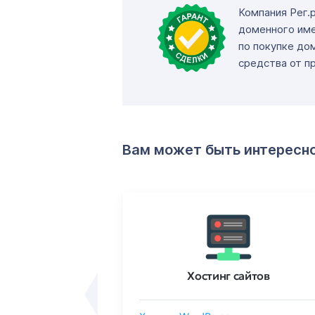
Компания Рег.
доменного име
по покупке до
средства от п
Вам может быть интересн
ртификаты
Хостинг сайтов