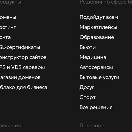
родукты
Решения по сфере б
омены
Подойдут всем
остинг
Маркетплейсы
очта
Образование
SL-сертификаты
Бьюти
онструктор сайтов
Медицина
PS и VDS серверы
Автосервисы
агазин доменов
Бытовые услуги
блако для бизнеса
Досуг
Спорт
Все решения
омпания
Полезное