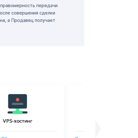
т правомерность передачи
После совершения сделки
на, а Продавец получает
VPS-хостинг
SSL-сертификаты