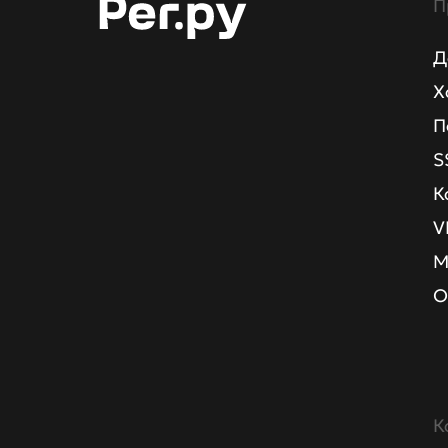
П
Д
Х
П
S
К
V
М
О
К