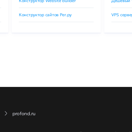
Конструктор Website builder
Дешевый 
Конструктор сайтов Рег.ру
VPS серве
profond.ru